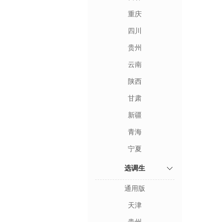
重庆
四川
贵州
云南
陕西
甘肃
新疆
青海
宁夏
选调生
通用版
天津