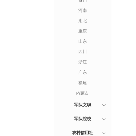
贵州
河南
湖北
重庆
山东
四川
浙江
广东
福建
内蒙古
军队文职
军队院校
农村信用社