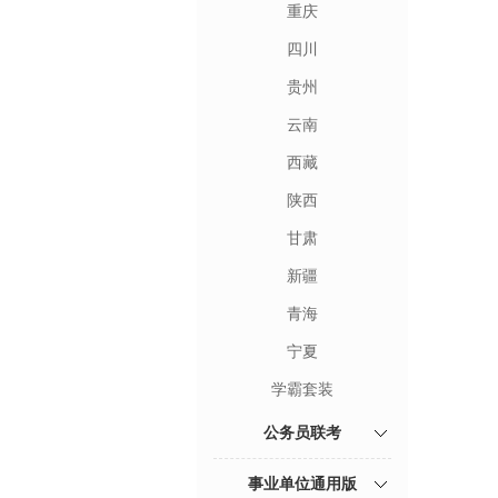
重庆
四川
贵州
云南
西藏
陕西
甘肃
新疆
青海
宁夏
学霸套装
公务员联考
事业单位通用版