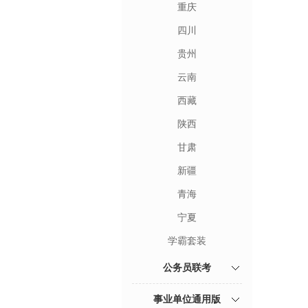
重庆
四川
贵州
云南
西藏
陕西
甘肃
新疆
青海
宁夏
学霸套装
公务员联考
事业单位通用版