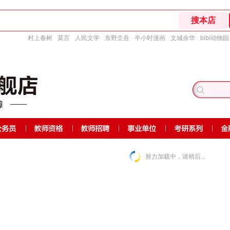
村上春树
莫言
人民文学
东野圭吾
半小时漫画
文城余华
bibi动物园
努力加载中，请稍后...