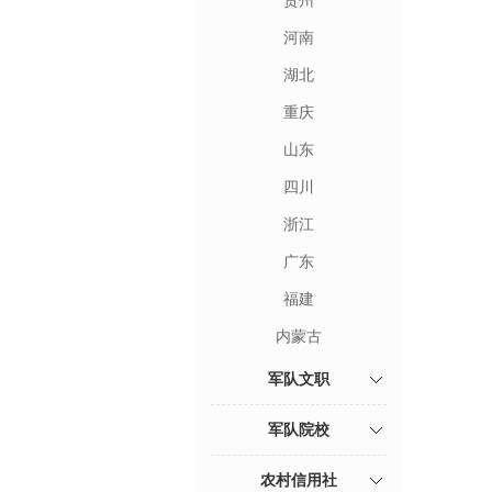
贵州
河南
湖北
重庆
山东
四川
浙江
广东
福建
内蒙古
军队文职
军队院校
农村信用社