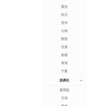
重庆
四川
贵州
云南
陕西
甘肃
新疆
青海
宁夏
选调生
通用版
天津