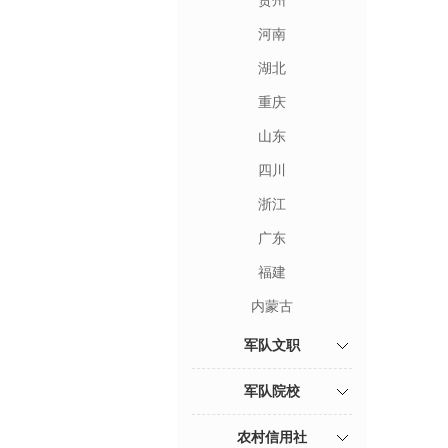
贵州
河南
湖北
重庆
山东
四川
浙江
广东
福建
内蒙古
军队文职
军队院校
农村信用社