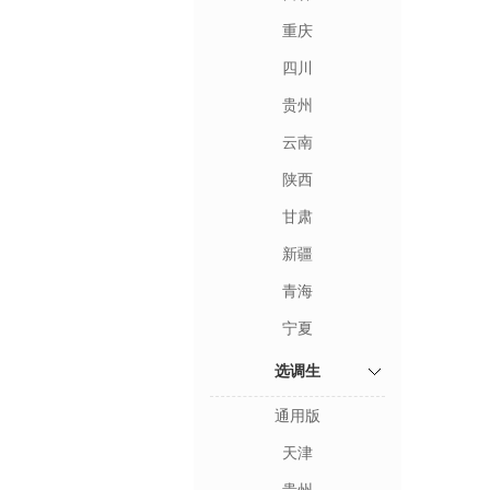
重庆
四川
贵州
云南
陕西
甘肃
新疆
青海
宁夏
选调生
通用版
天津