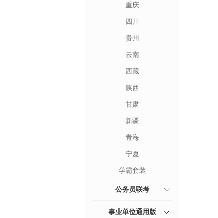
重庆
四川
贵州
云南
西藏
陕西
甘肃
新疆
青海
宁夏
学霸套装
公务员联考
事业单位通用版