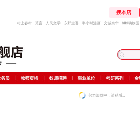
村上春树
莫言
人民文学
东野圭吾
半小时漫画
文城余华
bibi动物园
努力加载中，请稍后...